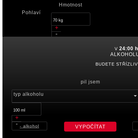
Hmotnost
Pohlaví
+
-
Kdy jste pili od - do
24:00
V
ALKOHOLU
BUDETE STŘÍZLIV
+
-
+
pil jsem
-
typ alkoholu
+
-
- alkohol
VYPOČÍTAT