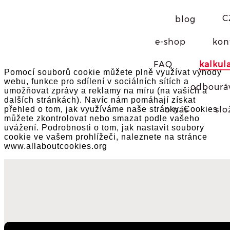
C
blog
×
zavřít
e-shop
kon
Cookies
FAQ
kalkul
Pomocí souborů cookie můžete plně využívat výhody
webu, funkce pro sdílení v sociálních sítích a
odbourá
umožňovat zprávy a reklamy na míru (na vašich a
dalších stránkách). Navíc nám pomáhají získat
o nás
slo
přehled o tom, jak využíváme naše stránky. Cookies
můžete zkontrolovat nebo smazat podle vašeho
uvážení. Podrobnosti o tom, jak nastavit soubory
cookie ve vašem prohlížeči, naleznete na stránce
www.allaboutcookies.org