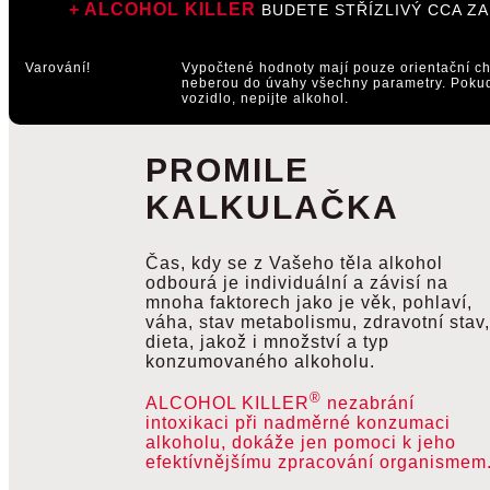
+ ALCOHOL KILLER
BUDETE STŘÍZLIVÝ CCA Z
Varování!
Vypočtené hodnoty mají pouze orientační ch
neberou do úvahy všechny parametry. Pokud
vozidlo, nepijte alkohol.
PROMILE
KALKULAČKA
Čas, kdy se z Vašeho těla alkohol
odbourá je individuální a závisí na
mnoha faktorech jako je věk, pohlaví,
váha, stav metabolismu, zdravotní stav,
dieta, jakož i množství a typ
konzumovaného alkoholu.
®
ALCOHOL KILLER
nezabrání
intoxikaci při nadměrné konzumaci
alkoholu, dokáže jen pomoci k jeho
efektívnějšímu zpracování organismem