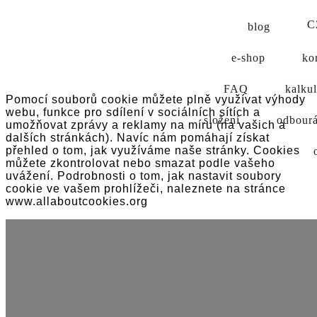
C
blog
×
zavřít
e-shop
ko
Cookies
FAQ
kalku
Pomocí souborů cookie můžete plně využívat výhody
webu, funkce pro sdílení v sociálních sítích a
složení
odbour
umožňovat zprávy a reklamy na míru (na vašich a
dalších stránkách). Navíc nám pomáhají získat
přehled o tom, jak využíváme naše stránky. Cookies
můžete zkontrolovat nebo smazat podle vašeho
uvážení. Podrobnosti o tom, jak nastavit soubory
cookie ve vašem prohlížeči, naleznete na stránce
www.allaboutcookies.org