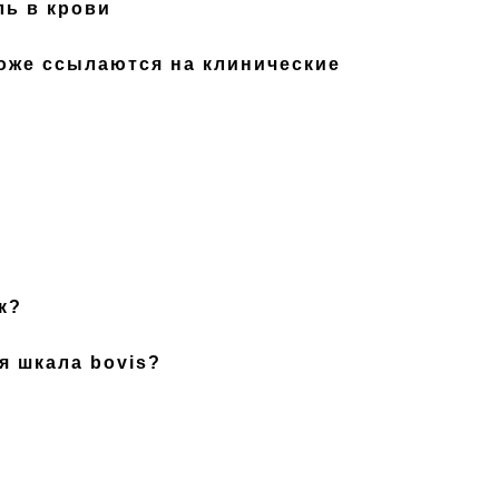
ль в крови
к?
бя шкала bovis?