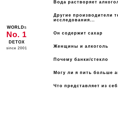
вода растворяет алкого
другие производители тоже ссылаются на клинические
исследования...
WORLD
s
No. 1
он содержит сахар
DETOX
женщины и алкоголь
since 2001
почему банки/стекло
могу ли я пить больше а
что представляет из се